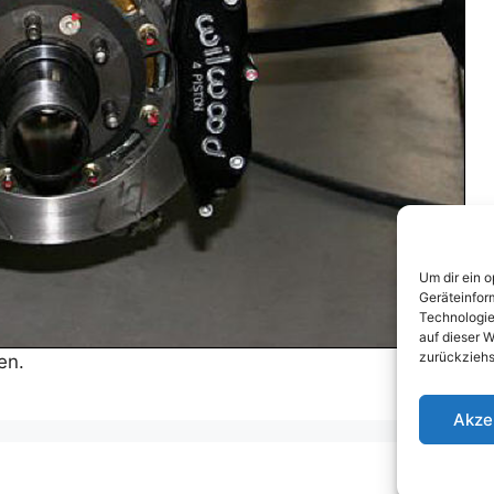
Um dir ein 
Geräteinfor
Technologie
auf dieser W
zurückziehs
en.
Akze
Cookie-